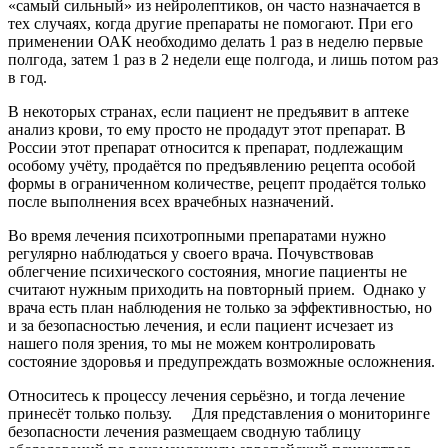
«самый сильный» из нейролептиков, он часто назначается в
тех случаях, когда другие препараты не помогают. При его
применении ОАК необходимо делать 1 раз в неделю первые
полгода, затем 1 раз в 2 недели еще полгода, и лишь потом раз
в год.
В некоторых странах, если пациент не предъявит в аптеке
анализ крови, то ему просто не продадут этот препарат. В
России этот препарат относится к препарат, подлежащим
особому учёту, продаётся по предъявлению рецепта особой
формы в ограниченном количестве, рецепт продаётся только
после выполнения всех врачебных назначений.
Во время лечения психотропными препаратами нужно
регулярно наблюдаться у своего врача. Почувствовав
облегчение психического состояния, многие пациенты не
считают нужным приходить на повторный прием. Однако у
врача есть план наблюдения не только за эффективностью, но
и за безопасностью лечения, и если пациент исчезает из
нашего поля зрения, то мы не можем контролировать
состояние здоровья и предупреждать возможные осложнения.
Относитесь к процессу лечения серьёзно, и тогда лечение
принесёт только пользу. Для представления о мониторинге
безопасности лечения размещаем сводную таблицу