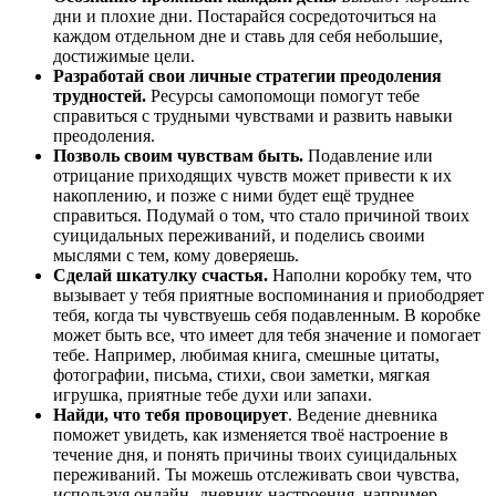
дни и плохие дни. Постарайся сосредоточиться на
каждом отдельном дне и ставь для себя небольшие,
достижимые цели.
Разработай свои личные стратегии преодоления
трудностей.
Ресурсы самопомощи помогут тебе
справиться с трудными чувствами и развить навыки
преодоления.
Позволь своим чувствам быть.
Подавление или
отрицание приходящих чувств может привести к их
накоплению, и позже с ними будет ещё труднее
справиться. Подумай о том, что стало причиной твоих
суицидальных переживаний, и поделись своими
мыслями с тем, кому доверяешь.
Сделай шкатулку счастья.
Наполни коробку тем, что
вызывает у тебя приятные воспоминания и приободряет
тебя, когда ты чувствуешь себя подавленным. В коробке
может быть все, что имеет для тебя значение и помогает
тебе. Например, любимая книга, смешные цитаты,
фотографии, письма, стихи, свои заметки, мягкая
игрушка, приятные тебе духи или запахи.
Найди, что тебя провоцирует
. Ведение дневника
поможет увидеть, как изменяется твоё настроение в
течение дня, и понять причины твоих суицидальных
переживаний. Ты можешь отслеживать свои чувства,
используя онлайн- дневник настроения, например,