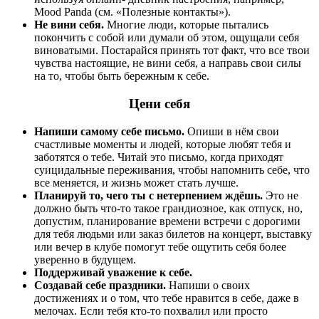
Mood Panda (см. «Полезные контакты»).
Не вини себя.
Многие люди, которые пытались
покончить с собой или думали об этом, ощущали себя
виноватыми. Постарайся принять тот факт, что все твои
чувства настоящие, не вини себя, а направь свои силы
на то, чтобы быть бережным к себе.
Цени себя
Напиши самому себе письмо.
Опиши в нём свои
счастливые моменты и людей, которые любят тебя и
заботятся о тебе. Читай это письмо, когда приходят
суицидальные переживания, чтобы напомнить себе, что
все меняется, и жизнь может стать лучше.
Планируй то, чего ты с нетерпением ждёшь.
Это не
должно быть что-то такое грандиозное, как отпуск, но,
допустим, планирование времени встречи с дорогими
для тебя людьми или заказ билетов на концерт, выставку
или вечер в клубе помогут тебе ощутить себя более
уверенно в будущем.
Поддерживай уважение к себе.
Создавай себе праздники.
Напиши о своих
достижениях и о том, что тебе нравится в себе, даже в
мелочах. Если тебя кто-то похвалил или просто