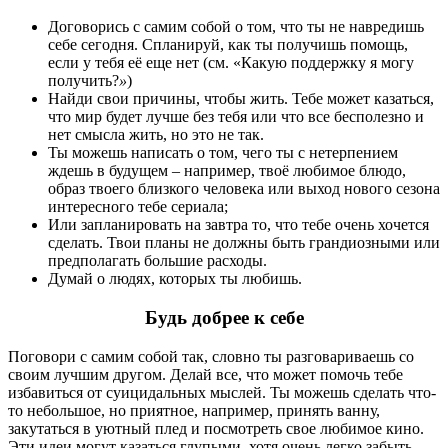
Договорись с самим собой о том, что ты не навредишь
себе сегодня. Спланируй, как ты получишь помощь,
если у тебя её еще нет (см. «Какую поддержку я могу
получить?
»
)
Найди свои причины, чтобы жить. Тебе может казаться,
что мир будет лучше без тебя или что все бесполезно и
нет смысла жить, но это не так.
Ты можешь написать о том, чего ты с нетерпением
ждешь в будущем – например, твоё любимое блюдо,
образ твоего близкого человека или выход нового сезона
интересного тебе сериала;
Или запланировать на завтра то, что тебе очень хочется
сделать. Твои планы не должны быть грандиозными или
предполагать большие расходы.
Думай о людях, которых ты любишь.
Будь добрее к себе
Поговори с самим собой так, словно ты разговариваешь со
своим лучшим другом. Делай все, что может помочь тебе
избавиться от суицидальных мыслей. Ты можешь сделать что-
то небольшое, но приятное, например, принять ванну,
закутаться в уютный плед и посмотреть свое любимое кино.
Эти идеи могут казаться глупыми, хотя очень легко забыть