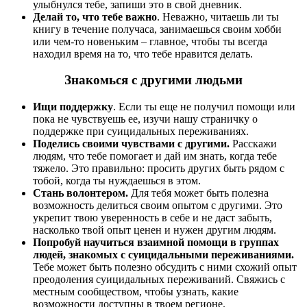
улыбнулся тебе, запиши это в свой дневник.
Делай то, что тебе важно
. Неважно, читаешь ли ты
книгу в течение получаса, занимаешься своим хобби
или чем-то новеньким – главное, чтобы ты всегда
находил время на то, что тебе нравится делать.
Знакомься с другими людьми
Ищи поддержку
. Если ты еще не получил помощи или
пока не чувствуешь ее, изучи нашу страничку о
поддержке при суицидальных переживаниях.
Поделись своими чувствами с другими.
Расскажи
людям, что тебе помогает и дай им знать, когда тебе
тяжело. Это правильно: просить других быть рядом с
тобой, когда ты нуждаешься в этом.
Стань волонтером.
Для тебя может быть полезна
возможность делиться своим опытом с другими. Это
укрепит твою уверенность в себе и не даст забыть,
насколько твой опыт ценен и нужен другим людям.
Попробуй научиться взаимной помощи в группах
людей, знакомых с суицидальными переживаниями.
Тебе может быть полезно обсудить с ними схожий опыт
преодоления суицидальных переживаний. Свяжись с
местным сообществом, чтобы узнать, какие
возможности доступны в твоем регионе.