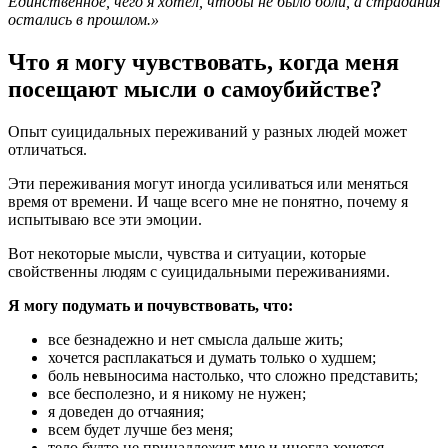
Единственное, чего я хотел, чтобы не было боли, а страдания
остались в прошлом.»
Что я могу чувствовать, когда меня
посещают мысли о самоубийстве?
Опыт суицидальных переживаний у разных людей может
отличаться.
Эти переживания могут иногда усиливаться или меняться
время от времени. И чаще всего мне не понятно, почему я
испытываю все эти эмоции.
Вот некоторые мысли, чувства и ситуации, которые
свойственны людям с суицидальными переживаниями.
Я могу подумать и почувствовать, что:
все безнадежно и нет смысла дальше жить;
хочется расплакаться и думать только о худшем;
боль невыносима настолько, что сложно представить;
все бесполезно, и я никому не нужен;
я доведен до отчаяния;
всем будет лучше без меня;
тело будто не принадлежит мне и иногда хочется