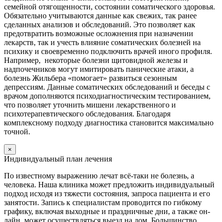
семейной отягощенности, состоянии соматического здоровья.
Обязательно учитываются данные как свежих, так ранее
сделанных анализов и обследований. Это позволяет как
предотвратить возможные осложнения при назначении
лекарств, так и учесть влияние соматических болезней на
психику и своевременно подключить врачей иного профиля.
Например, некоторые болезни щитовидной железы и
надпочечников могут имитировать панические атаки, а
болезнь Жильбера «помогает» развиться сезонным
депрессиям. Данные соматических обследований и беседы с
врачом дополняются психодиагностическим тестированием,
что позволяет уточнить мишени лекарственного и
психотерапевтического обследования. Благодаря
комплексному подходу диагностика становится максимально
точной.
×
Индивидуальный план лечения
По известному выражению лечат всё-таки не болезнь, а
человека. Наша клиника может предложить индивидуальный
подход исходя из тяжести состояния, запроса пациента и его
занятости. Запись к специалистам проводится по гибкому
графику, включая выходные и праздничные дни, а также он-
лайн, может осуществляться выезд на дом. Большинство