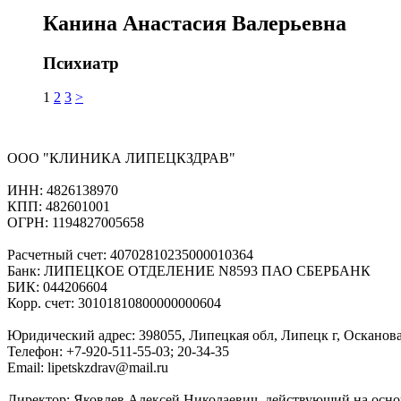
Канина Анастасия Валерьевна
Психиатр
Пагинация
1
2
3
>
записей
ООО "КЛИНИКА ЛИПЕЦКЗДРАВ"
ИНН: 4826138970
КПП: 482601001
ОГРН: 1194827005658
Расчетный счет: 40702810235000010364
Банк: ЛИПЕЦКОЕ ОТДЕЛЕНИЕ N8593 ПАО СБЕРБАНК
БИК: 044206604
Корр. счет: 30101810800000000604
Юридический адрес: 398055, Липецкая обл, Липецк г, Осканов
Телефон: +7-920-511-55-03; 20-34-35
Email: lipetskzdrav@mail.ru
Директор: Яковлев Алексей Николаевич, действующий на осно